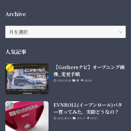
Archive
Archive
人気記事
【Gathersナビ】オープニング画
像_変更手順
2020-10-18
車
41616
EVNROLL(イーブンロール)パタ
ー買ってみた。実際どうなの？
2021-06-13
ゴルフ
14717