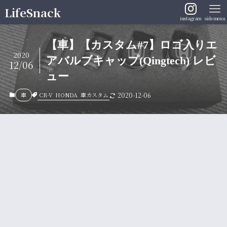
LifeSnack
instagram
sidemenu
【車】【カスタム#7】ロゴ入りエ
2020
アバルブキャップ(Qingtech) レビ
12/06
ュー
CR-V
HONDA
車カスタム
車
2020-12-06