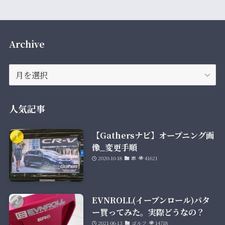
Archive
Archive
人気記事
【Gathersナビ】オープニング画
像_変更手順
2020-10-18
車
41621
EVNROLL(イーブンロール)パタ
ー買ってみた。実際どうなの？
2021-06-13
ゴルフ
14718