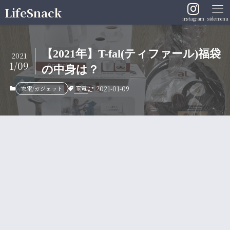
LifeSnack
instagram
sidemenu
【2021年】T-fal(ティファール)福袋
2021
1/09
の中身は？
家電
家電/ガジェット
2021-01-09