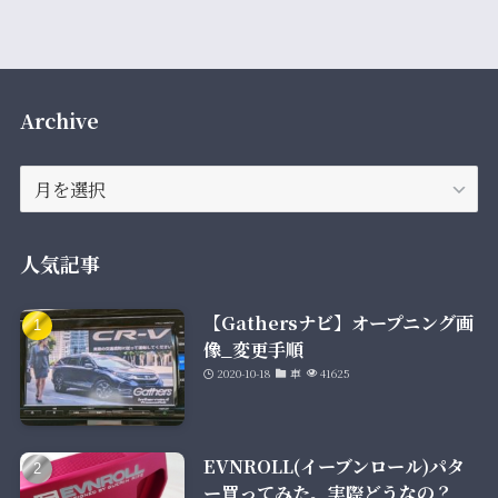
Archive
Archive
人気記事
【Gathersナビ】オープニング画
像_変更手順
2020-10-18
車
41625
EVNROLL(イーブンロール)パタ
ー買ってみた。実際どうなの？