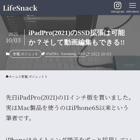
LifeSnack
instagram
sidemenu
iPadPro(2021)のSSD拡張は可能
2021
10/03
か？そして動画編集もできる!!
iPadPro
Samsung
SSD
家電/ガジェット
2021-10-03
ホーム
家電/ガジェット
先日iPadPro(2021)の11インチ版を買いました。
実はMac製品を使うのはiPhone6S以来という
筆者です。
iPhoneはライトニング端子をずっと採用してい