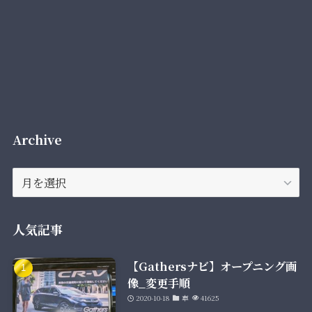
Archive
Archive
人気記事
【Gathersナビ】オープニング画
像_変更手順
2020-10-18
車
41625