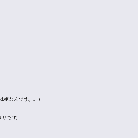
は嫌なんです。。)
タリ
です。